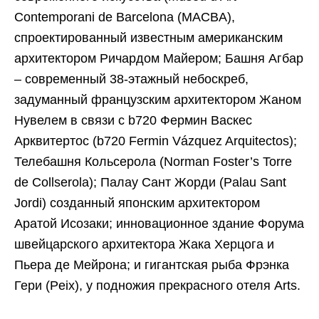
Contemporani de Barcelona (MACBA),
спроектированный известным американским
архитектором Ричардом Майером; Башня Агбар
– современный 38-этажный небоскреб,
задуманный французским архитектором Жаном
Нувелем в связи с b720 Фермин Васкес
Арквитертос (b720 Fermin Vázquez Arquitectos);
Телебашня Кольсерола (Norman Foster’s Torre
de Collserola); Палау Сант Жорди (Palau Sant
Jordi) созданный японским архитектором
Аратой Исозаки; инновационное здание Форума
швейцарского архитектора Жака Херцога и
Пьера де Мейрона; и гигантская рыба Фрэнка
Гери (Peix), у подножия прекрасного отеля Arts.