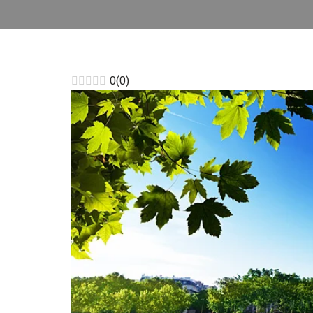
0
(
0
)