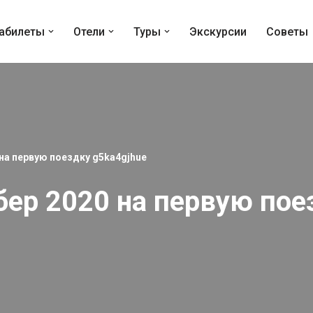
абилеты
Отели
Туры
Экскурсии
Советы
на первую поездку g5ka4gjhue
ер 2020 на первую пое