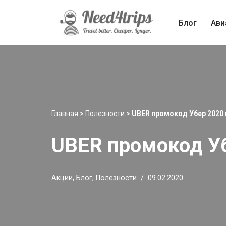
Блог
Ави
Перейти
к
содержимому
Главная
>
Полезности
>
UBER промокод Убер 2020 
UBER промокод Уб
Акции
,
Блог
,
Полезности
09.02.2020