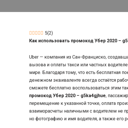
5
(
2
)
Как использовать промокод Убер 2020 – g5
Uber — компания из Сан-Франциско, создавш
вызова и оплаты такси или частных водител
мире. Благодаря тому, что есть бесплатная по
денежном эквиваленте всегда остаётся рабоч
сможете бесплатно воспользоваться этим та
промокод Убер 2020 – g5ka4gjhue
, пассажи
перемещение к указанной точке, оплата про
взаиморасчеты наличными с водителем не пр
но фотографию и имя водителя, а также его р