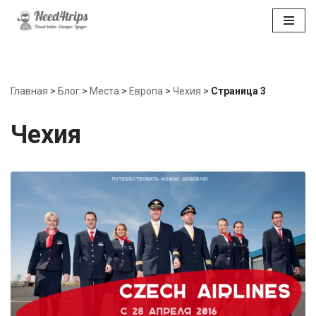
Перейти
к
содержимому
Главная
>
Блог
>
Места
>
Европа
>
Чехия
>
Страница 3
Чехия