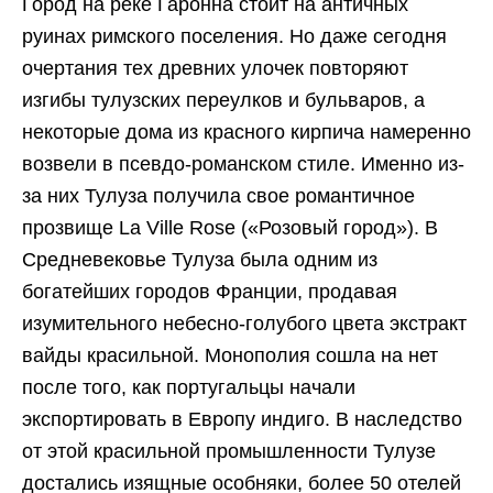
Город на реке Гаронна стоит на античных
руинах римского поселения. Но даже сегодня
очертания тех древних улочек повторяют
изгибы тулузских переулков и бульваров, а
некоторые дома из красного кирпича намеренно
возвели в псевдо-романском стиле. Именно из-
за них Тулуза получила свое романтичное
прозвище La Ville Rose («Розовый город»). В
Средневековье Тулуза была одним из
богатейших городов Франции, продавая
изумительного небесно-голубого цвета экстракт
вайды красильной. Монополия сошла на нет
после того, как португальцы начали
экспортировать в Европу индиго. В наследство
от этой красильной промышленности Тулузе
достались изящные особняки, более 50 отелей