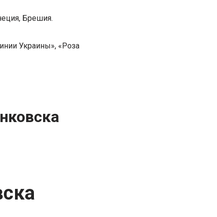
неция, Брешия.
инии Украины», «Роза
нковска
вска