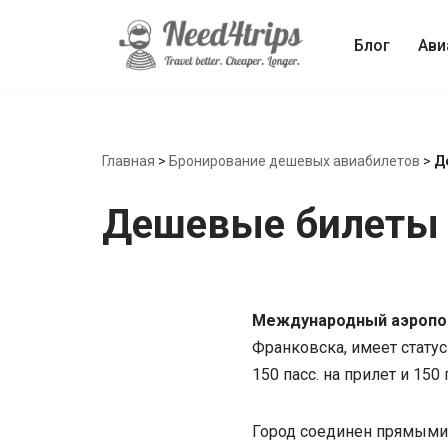
Блог
Ави
Перейти
к
содержимому
Главная
>
Бронирование дешевых авиабилетов
>
Д
Дешевые билеты 
Международный аэропор
Франковска, имеет статус
150 пасс. на прилет и 150 
Город соединен прямыми 